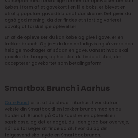
Konceptet med forskellige former for oplevelser der kan
købes i form af et gavekort i en lille boks, er blevet en
utrolig populær gaveidé blandt danskerne. Det giver da
også god mening, da der findes et stort og varieret
udvalg af forskellige oplevelser.
En af de oplevelser du kan købe og give i gave, er en
lækker brunch. Og ja – du kan naturligvis også være den
heldige modtager af sådan en gave. Uanset hvad skal
gavekortet bruges, og her skal du finde et sted, der
accepterer gavekortet som betalingsform.
Smartbox Brunch i Aarhus
Café Faust
er et af de steder i Aarhus, hvor du kan
veksle din Smartbox til en lækker brunch med en du
holder af. Brunch på Café Faust er en oplevelse i
særklasse, og det er noget, du i den grad bør overveje,
når du forsøger at finde ud af, hvor du og din
følgesvend skal nyde en Smartbox brunch.