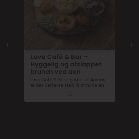
‹
›
Lava Café & Bar –
Hyggelig og afslappet
brunch ved åen
Lava Café & Bar i hjertet af Aarhus
er det perfekte sted til at nyde en