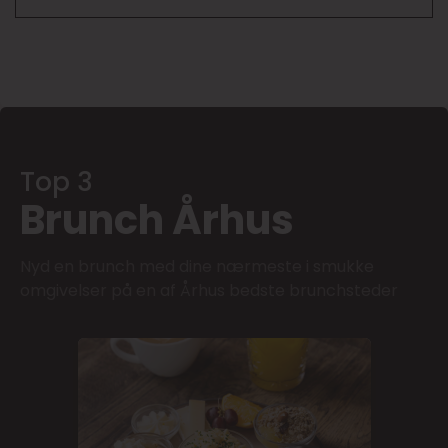
Top 3
Brunch Århus
Nyd en brunch med dine nærmeste i smukke
omgivelser på en af Århus bedste brunchsteder