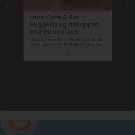
‹
›
Lava Café & Bar –
Hyggelig og afslappet
brunch ved åen
Lava Café & Bar i hjertet af Aarhus
er det perfekte sted til at nyde en