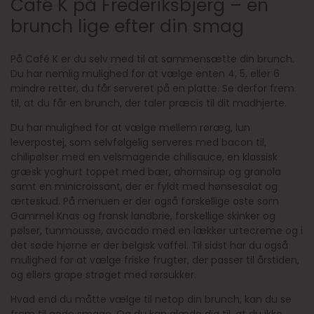
Café K på Frederiksbjerg – en
brunch lige efter din smag
På Café K er du selv med til at sammensætte din brunch.
Du har nemlig mulighed for at vælge enten 4, 5, eller 6
mindre retter, du får serveret på en platte. Se derfor frem
til, at du får en brunch, der taler præcis til dit madhjerte.
Du har mulighed for at vælge mellem røræg, lun
leverpostej, som selvfølgelig serveres med bacon til,
chilipølser med en velsmagende chilisauce, en klassisk
græsk yoghurt toppet med bær, ahornsirup og granola
samt en minicroissant, der er fyldt med hønsesalat og
ærteskud. På menuen er der også forskellige oste som
Gammel Knas og fransk landbrie, forskellige skinker og
pølser, tunmousse, avocado med en lækker urtecreme og i
det søde hjørne er der belgisk vaffel. Til sidst har du også
mulighed for at vælge friske frugter, der passer til årstiden,
og ellers grape strøget med rørsukker.
Hvad end du måtte vælge til netop din brunch, kan du se