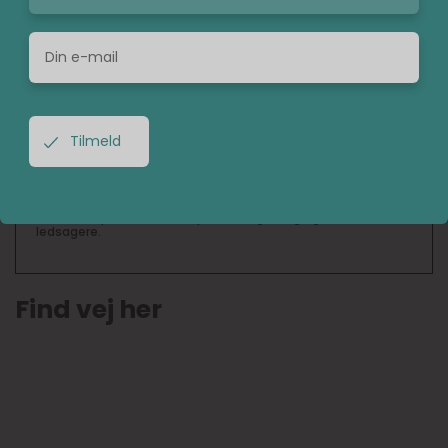
Du kan glæde dig over, at Café K serverer brunch alle ugens
dage. Perfekt til en god start på dagen.
Hvor holder Café K på Frederiksbjerg
til?
Du finder Café K på M. P. Bruuns Gade 45, 8000 Aarhus.
Skal jeg reservere bord hos Café K?
Det er altid en god idé at reservere et bord, hvis du vil være
helt sikker på, at der er en plads ledig til dig og dine
ledsagere.
Find vej her