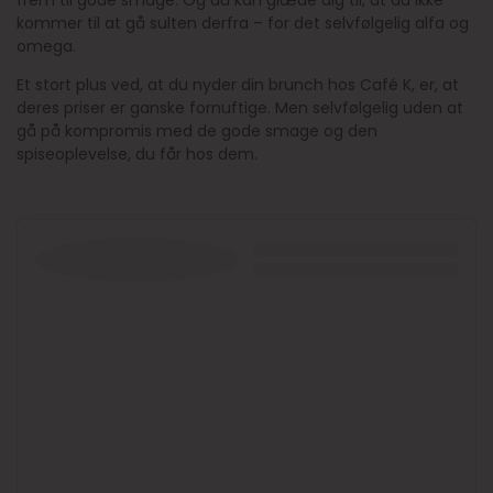
frem til gode smage. Og du kan glæde dig til, at du ikke
kommer til at gå sulten derfra – for det selvfølgelig alfa og
omega.
Et stort plus ved, at du nyder din brunch hos Café K, er, at
deres priser er ganske fornuftige. Men selvfølgelig uden at
gå på kompromis med de gode smage og den
spiseoplevelse, du får hos dem.