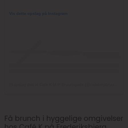
Vis dette opslag på Instagram
Et opslag delt af Cafe K M.P. Bruunsgade (@cafekmpbruunsgade)
Få brunch i hyggelige omgivelser
hos Café K på Frederiksbjerg