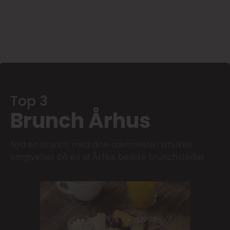
Top 3
Brunch Århus
Nyd en brunch med dine nærmeste i smukke
omgivelser på en af Århus bedste brunchsteder