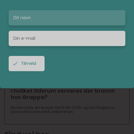
FAQ BOKS
Hvad er Grappas adresse?
Grappa der ligger ved åen og har adressen Åboulevarden 60,
8000 Aarhus.
Hvornår tilbyder Grappa ved åen
brunch?
Grappa serverer brunch alle ugens dage, så der er ingen
undskyldning for ikke at starte dagen med et godt måltid
mad.
I hvilket tidsrum serveres der brunch
hos Grappa?
Du kan nyde din brunch fra 10.00-12.00, og hos Grappa er
store såvel som små velkommen.