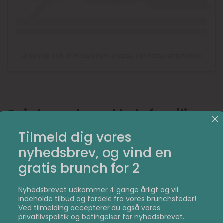
Et opslag delt af Restaurant Grappa (@restaurantgrappa)
Spis brunch med hele familien
Tilmeld dig vores
Hvis du er på udkig efter et sted, hvor du kan nyde en
fantastisk brunch med din partner, familie eller gode
nyhedsbrev, og vind en
ven, så er det oplagt at besøge Grappa ved åen i
gratis brunch for 2
Aarhus. Her bliver du mødt af et serviceminded
personale, der vil kræse om dig og din familie under hele
jeres besøg.
Nyhedsbrevet udkommer 4 gange årligt og vil
indeholde tilbud og fordele fra vores brunchsteder!
Velbekomme!
Ved tilmelding accepterer du også vores
privatlivspolitik og betingelser for nyhedsbrevet.