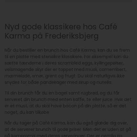
Nyd gode klassikere hos Café
Karma på Frederiksbjerg
Når du bestiller en brunch hos Café Karma, kan du se frem
til en platte med stensikre klassikere. For eksempel kan du
sætte tænderne i deres scrambled eggs, kyllingepølser,
velsmagende skyr der er toppet med müsli, camembert,
marmelade, smør, grønt og frugt. Du skal naturligvis ikke
snydes for både pandekager med sirup og nutella.
Til din brunch får du en bagel samt rugbrød, og du får
serveret din brunch med enten kaffe, te eller juice. Hvis det
er et must, at du skal have bacon på din platte, så er det
noget, du kan tilkøbe.
Når du tager på Café Karma, kan du også glæde dig over,
at de serverer brunch til gode priser. Men det er uden at gå
på kompromis med deres serveringer. Der er nemlig rig