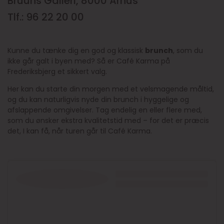
Bruuns Galleri, 8000 Århus
Tlf.: 96 22 20 00
Kunne du tænke dig en god og klassisk
brunch
, som du
ikke går galt i byen med? Så er Café Karma på
Frederiksbjerg et sikkert valg.
Her kan du starte din morgen med et velsmagende måltid,
og du kan naturligvis nyde din brunch i hyggelige og
afslappende omgivelser. Tag endelig en eller flere med,
som du ønsker ekstra kvalitetstid med – for det er præcis
det, I kan få, når turen går til Café Karma.