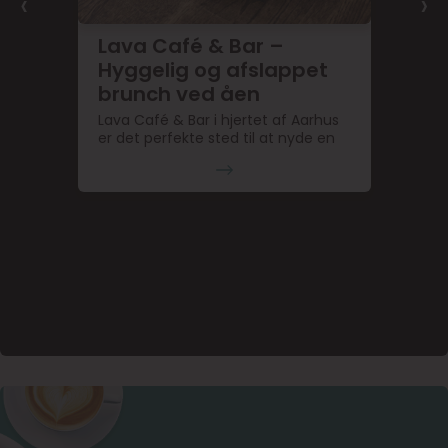
‹
›
Lava Café & Bar –
Hyggelig og afslappet
brunch ved åen
Lava Café & Bar i hjertet af Aarhus
er det perfekte sted til at nyde en