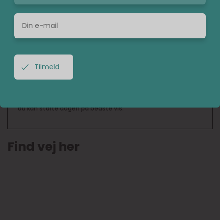
Caféen har adressen M.P. Bruuns Gade 25, 8000 Aarhus – du
finder restauranten i Bruuns Galleri.
Hvilke dage serveres der brunch hos
Café Karma?
Café Karma serverer brunch alle ugens dage.
I hvilket tidsrum kan du få brunch hos
Café Karma?
Du kan se frem til at få brunch i tidsrummet 10.00-13.00, så
du kan starte dagen på bedste vis.
Find vej her