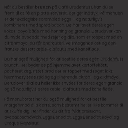
Når du bestiller
brunch
på Café Drudenfuss, kan du se
frem til at få en platte serveret, der gør indtryk. På menuen
er der økologiske scrambled eggs – og naturligvis
kombineret med sprød bacon. De har lavet deres egen
kokos-coyo både med honning og granola. Derudover kan
du nyde avocado med rejer og dild, som er toppet med en
citronmayo, du får charcuteri, velsmagende ost og den
franske dessert æble-clafoutis med kanelfløde.
Du har også mulighed for at bestille deres egen Drudenfuss
brunch. Her byder de på hjemmelavet kartoffelrösti,
pocheret æg, ristet brød der er toppet med røget laks,
hjemmesyltede rødløg og tilhørende citron- og dildmayo.
Derudover skal du heller ikke snydes for deres egen granola
og så naturligvis deres æble-clafoutis med kanelfløde.
På menukortet har du også mulighed for at bestille
morgenmad á la carte, som bestemt heller ikke kommer til
at skuffe dig. Her finder du alt fra fyldt croissant,
avocadosandwich, Eggs Benedict, Eggs Benedict Royal og
Croque Monsieur.