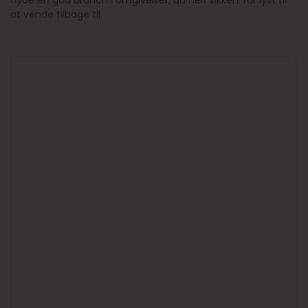
nyde en god brunch i omgivelser, du helt sikkert får lyst til
at vende tilbage til.