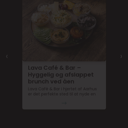
‹
›
Lava Café & Bar –
Hyggelig og afslappet
brunch ved åen
Lava Café & Bar i hjertet af Aarhus
er det perfekte sted til at nyde en