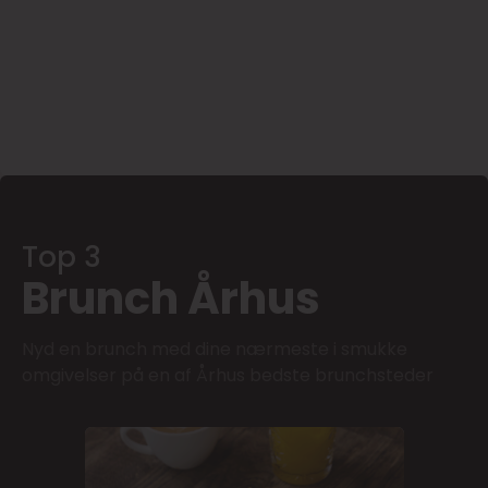
Top 3
Brunch Århus
Nyd en brunch med dine nærmeste i smukke
omgivelser på en af Århus bedste brunchsteder