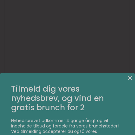
Tilmeld dig vores
nyhedsbrev, og vind en
gratis brunch for 2
Nyhedsbrevet udkommer 4 gange årligt og vil
Hvad end du måtte bestille, vil du opleve, hvordan der er
indeholde tilbud og fordele fra vores brunchsteder!
kræset for de små detaljer, så du kan få en god
Ved tilmelding accepterer du også vores