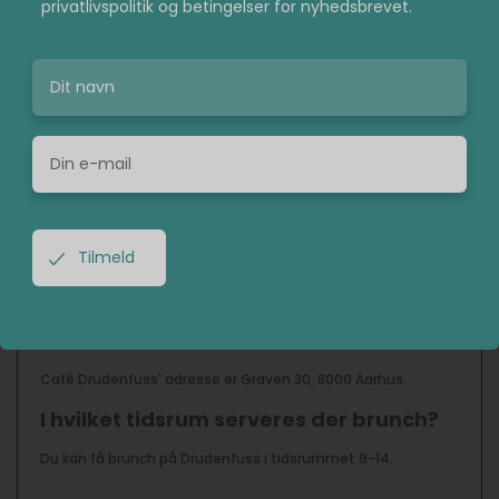
spiseoplevelse sammen med dem, du holder mest af. For
privatlivspolitik og betingelser for nyhedsbrevet.
hvis du tager det gode selskab med, så sørger Drudenfuss
for, at jeres brunch ikke går i glemmebogen lige foreløbigt.
Rigtig god appetit.
FAQ BOKS
Hvilke dage på ugen er der brunch hos
Drudenfuss?
Du kan nyde brunch alle ugens dage på Café Drudenfuss.
Hvilken adresse har Café Drudenfuss?
Café Drudenfuss' adresse er Graven 30, 8000 Aarhus.
I hvilket tidsrum serveres der brunch?
Du kan få brunch på Drudenfuss i tidsrummet 9-14.