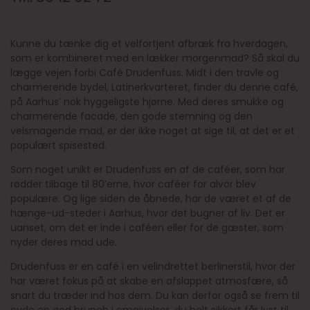
Kunne du tænke dig et velfortjent afbræk fra hverdagen,
som er kombineret med en lækker morgenmad? Så skal du
lægge vejen forbi Café Drudenfuss. Midt i den travle og
charmerende bydel, Latinerkvarteret, finder du denne café,
på Aarhus’ nok hyggeligste hjørne. Med deres smukke og
charmerende facade, den gode stemning og den
velsmagende mad, er der ikke noget at sige til, at det er et
populært spisested.
Som noget unikt er Drudenfuss en af de caféer, som har
rødder tilbage til 80’erne, hvor caféer for alvor blev
populære. Og lige siden de åbnede, har de været et af de
hænge-ud-steder i Aarhus, hvor det bugner af liv. Det er
uanset, om det er inde i caféen eller for de gæster, som
nyder deres mad ude.
Drudenfuss er en café i en velindrettet berlinerstil, hvor der
har været fokus på at skabe en afslappet atmosfære, så
snart du træder ind hos dem. Du kan derfor også se frem til