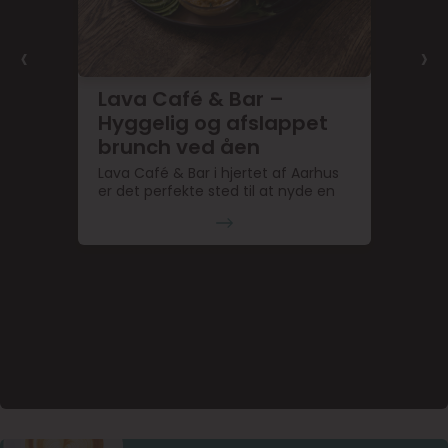
‹
›
Lava Café & Bar –
Hyggelig og afslappet
brunch ved åen
Lava Café & Bar i hjertet af Aarhus
er det perfekte sted til at nyde en