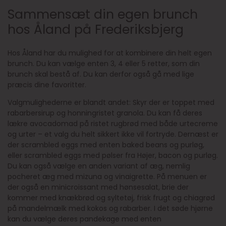
Sammensæt din egen brunch
hos Åland på Frederiksbjerg
Hos Åland har du mulighed for at kombinere din helt egen
brunch. Du kan vælge enten 3, 4 eller 5 retter, som din
brunch skal bestå af. Du kan derfor også gå med lige
præcis dine favoritter.
Valgmulighederne er blandt andet: Skyr der er toppet med
rabarbersirup og honningristet granola. Du kan få deres
lækre avocadomad på ristet rugbrød med både urtecreme
og urter – et valg du helt sikkert ikke vil fortryde. Dernæst er
der scrambled eggs med enten baked beans og purløg,
eller scrambled eggs med pølser fra Højer, bacon og purløg.
Du kan også vælge en anden variant af æg, nemlig
pocheret æg med mizuna og vinaigrette. På menuen er
der også en minicroissant med hønsesalat, brie der
kommer med knækbrød og syltetøj, frisk frugt og chiagrød
på mandelmælk med kokos og rabarber. I det søde hjørne
kan du vælge deres pandekage med enten