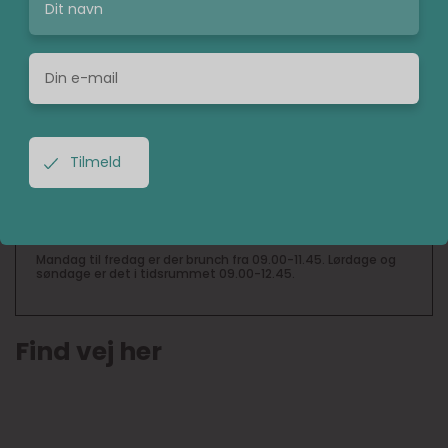
Hvilke ugedage er der brunch hos
Åland?
Du kan nyde en brunch alle ugens dage, når du besøger
Åland.
Hvor ligger Åland henne?
Du finder Åland på Jægergårdsgade 9, 8000 Aarhus.
I hvilket tidsrum er der brunch hos
Åland?
Mandag til fredag er der brunch fra 09.00-11.45. Lørdage og
søndage er det i tidsrummet 09.00-12.45.
Find vej her